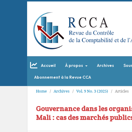
Accueil
À propos
Archives
Sou
Abonnement à la Revue CCA
Home
/
Archives
/
Vol. 9 No. 3 (2025)
/
Articles
Gouvernance dans les organis
Mali : cas des marchés public