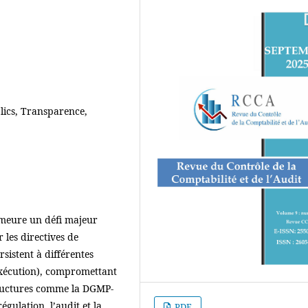
ics, Transparence,
emeure un défi majeur
 les directives de
rsistent à différentes
 exécution), compromettant
tructures comme la DGMP-
gulation, l’audit et la
PDF