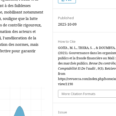
nt à des faiblesses
lyse, mobilisant notamment
Published
, souligne que la lutte
2025-10-09
s de contrôle rigoureux,
mation des acteurs et
i, l’amélioration de la
How to Cite
ation des normes, mais
GOITA , M. L., THERA, S. ., & DOUMBYA, 
fective pour garantir
(2025). Gouvernance dans les organism
publics et la fraude financière au Mali :
des marchés publics.
Revue Du contrôle
Comptabilité Et De l’audit
,
9
(3). Retrie
from
https://revuecca.com/index.php/home/ar
view/1190
More Citation Formats
Issue