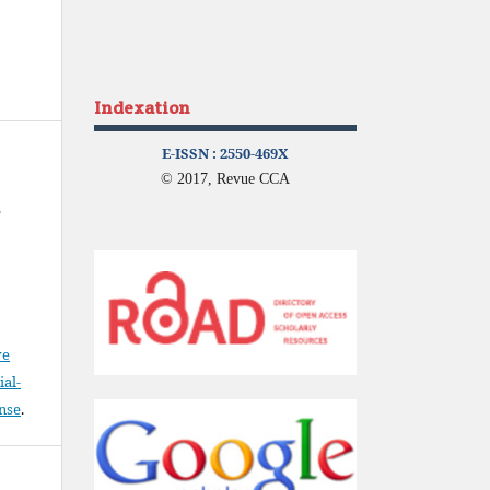
Indexation
E-ISSN :
2550-469X
© 2017, Revue CCA
e
ve
al-
ense
.