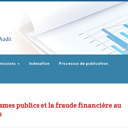
missions
Indexation
Processus de publication
mes publics et la fraude financière au
s