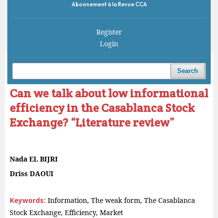
Abonnement à la Revue CCA
Register
Login
Home
/
Archives
/
Vol. 3 No. 1 (2019)
/
Articles
Search
Can we talk about low informational
efficiency in the Casablanca Stock
Exchange? “Literature review”
Nada EL BIJRI
Driss DAOUI
Keywords:
Information, The weak form, The Casablanca
Stock Exchange, Efficiency, Market