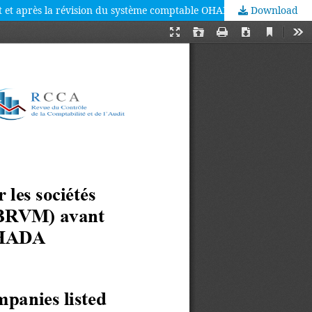
avant et après la révision du système comptable OHADA (SYSCOHADA)
Download