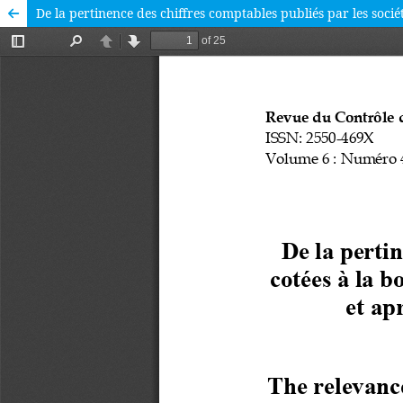
De la pertinence des chiffres comptables publiés par les socie