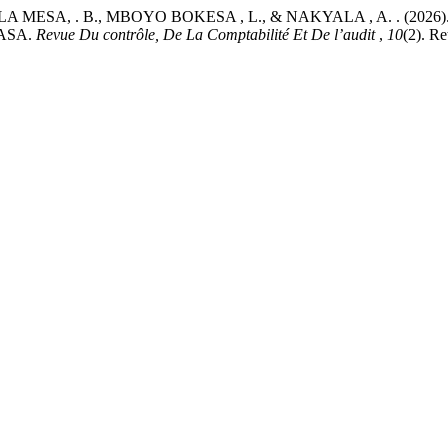
 MESA, . B., MBOYO BOKESA , L., & NAKYALA , A. . (20
HASA.
Revue Du contrôle, De La Comptabilité Et De l’audit
,
10
(2). R