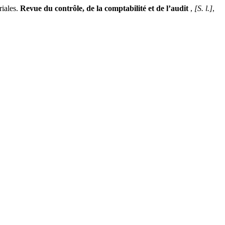
riales.
Revue du contrôle, de la comptabilité et de l’audit
,
[S. l.]
,