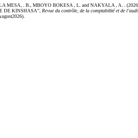
 MESA, . B., MBOYO BOKESA , L. and NAKYALA , A. . (20
LE DE KINSHASA”,
Revue du contrôle, de la comptabilité et de l’aud
August2026).