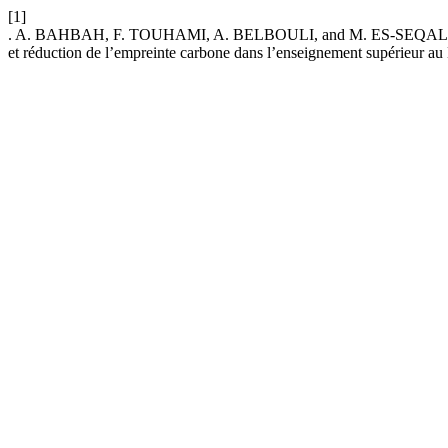
[1]
. A. BAHBAH, F. TOUHAMI, A. BELBOULI, and M. ES-SEQALLY, “Le tut
et réduction de l’empreinte carbone dans l’enseignement supérieur a