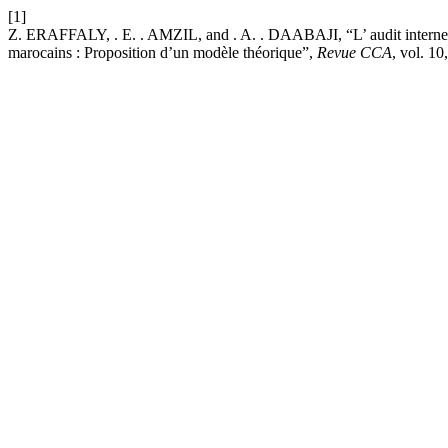
[1]
Z. ERAFFALY, . E. . AMZIL, and . A. . DAABAJI, “L’ audit interne 
marocains : Proposition d’un modèle théorique”,
Revue CCA
, vol. 10