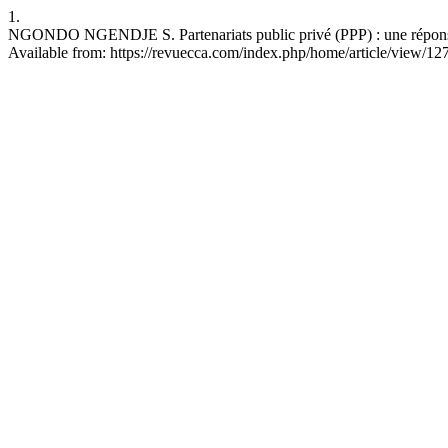
1.
NGONDO NGENDJE S. Partenariats public privé (PPP) : une réponse 
Available from: https://revuecca.com/index.php/home/article/view/12