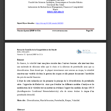
Faculté des Sciences Juridiques, Economiques et Sociales Kénitra
Université Ibn Tofail
Laboratoire de Recherche en Management, Finance et Comptabilité
Maroc
didich_d@yahoo.fr
Digital Object Identifier
: 
https://doi.org/10.5281/zenodo.
3683509
Numéro Spécial JIREF & CCA                            www.revuecca.com 
Page 
192
Revue du Contrôle de la Comptabilité et de l’Audit 
ISSN: 2550
-
469X
Numéro 12 : Spécial JIREF & CCA
Résumé 
En  finance,  la  volatilité 
tient une place cruciale dans l’univers boursier, elle intervient dans 
une  multitude  de  décisions  telles  que  le  choix  et  la  sélection  de  portefeuille  ainsi  que  sa 
diversification.  Etant  donné  que    la  plupart  investisseurs 
sont  averses  au  risque,  la  volatilité 
constitue une variable clé dans la gestion des risques et elle permet de mesurer l’instabilité 
des prix de marché financier.
L’objet de cette recherche est de présenter le principe de la diversification du portefeuille
selon  l’approche de Markowitz  ainsi que d’étudier les différents modèles d’analyse et de 
modélisation de la volatilité tout en mettant en évidence l’apport des modèles de type 
ARCH 
risque  d’un 
(
AutoRegressive   Conditional   Heteroskedasticity)   afin   de   mieux   évaluer   le
portefeuille diversifié.
Mots
-
clés
: 
Diversification, Marché boursier, Portefeuille, Risque, Volatilité.
Abstract 