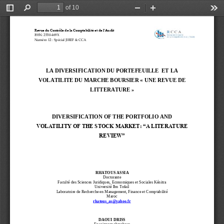
of 10
Toggle
Find
Zoom
Zoom
Too
Sidebar
Out
In
Revue du Contrôle de la Comptabilité et de l’Audit 
ISSN: 2550
-
469X
Numéro 12 : Spécial JIREF & CCA
LA DIVERSIFICATION DU PORTEFEUILLE  ET LA 
VOLATILITE DU MARCHE BOURSIER «
UNE REVUE DE 
LITTERATURE
» 
DIVERSIFICATION OF THE PORTFOLIO AND 
VOLATILITY OF THE STOCK MARKET: “A LITERATURE
REVIEW”
RHATOUS ASSIA
Doctorante
Faculté des Sciences Juridiques, Economiques et Sociales Kénitra
Université Ibn Tofail
Laboratoire de Recherche en Management, Finance et Comptabilité
Maroc
rhatous_as@yahoo.fr
DAOUI DRISS
Enseignant chercheur