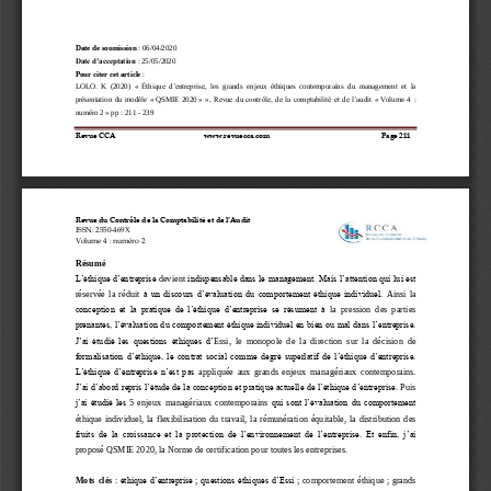
Date de soumission
: 
0
6
/
0
4
/
2020
Date d’acceptation
: 
25
/
0
5
/
2020
Pour citer cet article
: 
LOLO
. 
K 
(20
20
)  «
Éthique  d’entreprise
,
les  grands  enjeux  éthiques  contemporains  du  management 
et  la
présentation  du  modèle  «
QSMIE  2020
»
», Revue du contrôle, de la comptabilité et de l’audit 
«
Volume  4  : 
numéro 2 » pp
: 
211
-
239
Revue CCA                                               www.revuecca.com 
Page 
211
Revue du Contrôle de la Comptabilité et de l’Audit 
ISSN: 2550
-
469X
Volume 4
: numéro 2
Résumé 
L’éthique d’entreprise 
devient 
indispensable dans le management. Mais l’attention qui lui est 
réservé
e
l
a 
réduit
à un discours d’évaluation du comportement éthique individuel
. 
Ainsi  la 
conception  et  la  pratique  de  l’éthique
d’entreprise  se  résument  à 
la  pression  des  parties 
prenantes, l’évaluation du comportement éthique individuel en bien ou mal dans l’entreprise
. 
J’ai
étudié  les  questions  éthiques  d’
Essi
,  le  monopole  de  la  direction  sur  la  décision  de 
formalisation d’éthique, le contrat social  comme degré superlatif de l’éthique d’entreprise. 
L’éthique  d’entreprise 
n’est  pas 
appliquée
aux  grands  enjeux  managériaux  contemporains
. 
J’ai d’abord repris l’étude de la conception et pratique actuelle de l’éthique d’entreprise. 
Puis 
j’ai étudié les 
5 
enjeux  managériaux  contemporains
qui sont l’évaluation du comportement 
éthique  individuel,  la 
flexibilisation  du  travail,  la  rémunération  équitable,  la  distribution  des 
fruits  de  la  croissance  et  la  protection  de  l’environnement  de  l’entreprise.
Et  enfin,  j’ai 
proposé QSMIE 2020
, la Norme de certification pour toutes les entreprises.  
Mots  clés
:
éthique d’entreprise
;
questions éthiques d’Essi
;
comportement  éthique
;
grands 