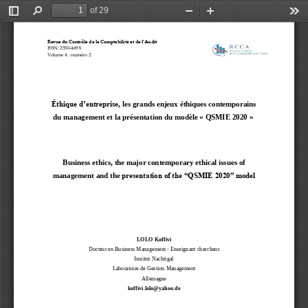
of 29
Toggle
Find
Zoom
Zoom
Too
Sidebar
Out
In
Revue du Contrôle de la Comptabilité et de l’Audit 
ISSN: 2550
-
469X
Volume 4
: numéro 2
Éthique d’entreprise
,
les grands enjeux éthiques contemporains 
du management 
et la
p
résentation d
u modèle 
«
QSMIE 2020
»
Business ethics
,
the major contemporary ethical issues of 
management
and the
presentation of the “QSMIE 2020” model
LOLO Koffivi
Docteur en Business Management 
-
Enseignant
chercheur
Institut Nachtigal
L
aboratoire
de Gestion Management
Allemagne
koffivi.lolo@yahoo.de