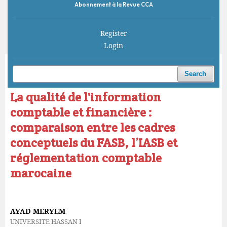
Abonnement à la Revue CCA
Register
Login
Home
/
Archives
/
Vol. 9 No. 2 (2025)
/
Articles
Search
La qualité de l'information
comptable et financière :
comparaison entre les cadres
conceptuels du FASB, l’IASB et
réglementation comptable
marocaine
AYAD MERYEM
UNIVERSITE HASSAN I