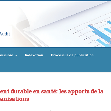
missions
Indexation
Processus de publication
nt durable en santé: les apports de la
ganisations