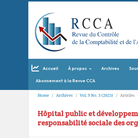
Accueil
À propos
Archives
Sou
Abonnement à la Revue CCA
Home
/
Archives
/
Vol. 9 No. 3 (2025)
/
Articles
Hôpital public et développeme
responsabilité sociale des or