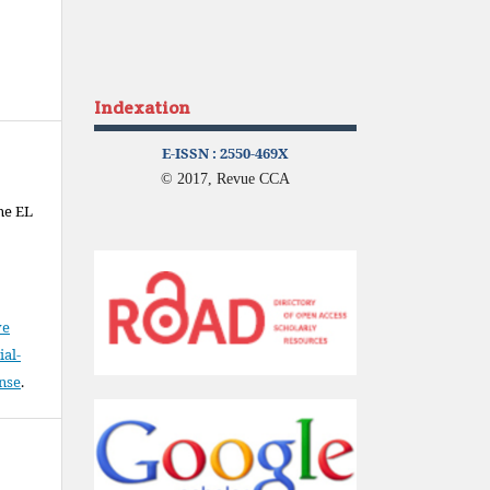
Indexation
E-ISSN :
2550-469X
© 2017, Revue CCA
ne EL
ve
al-
ense
.