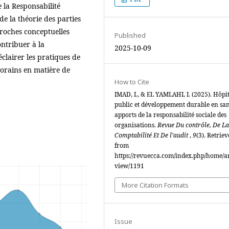
e la Responsabilité
de la théorie des parties
proches conceptuelles
Published
ontribuer à la
2025-10-09
clairer les pratiques de
orains en matière de
How to Cite
IMAD, I., & EL YAMLAHI, I. (2025). Hôpi
public et développement durable en sant
apports de la responsabilité sociale des
organisations.
Revue Du contrôle, De La
Comptabilité Et De l’audit
,
9
(3). Retrie
from
https://revuecca.com/index.php/home/ar
view/1191
More Citation Formats
Issue