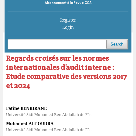
Abonnement à la Revue CCA
Register
Login
Home
/
Archives
/
Vol. 9 No. 3 (2025)
/
Articles
Search
Regards croisés sur les normes
internationales d’audit interne :
Etude comparative des versions 2017
et 2024
Fatine BENKIRANE
Université Sidi Mohamed Ben Abdallah de Fès
Mohamed AIT OUDRA
Université Sidi Mohamed Ben Abdallah de Fès