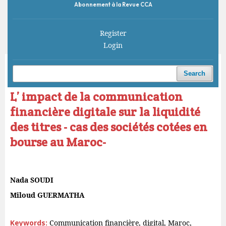
Abonnement à la Revue CCA
Register
Login
Home
/
Archives
/
Vol. 3 No. 3 (2019)
/
Articles
Search
L’ impact de la communication
financière digitale sur la liquidité
des titres - cas des sociétés cotées en
bourse au Maroc-
Nada SOUDI
Miloud GUERMATHA
Keywords:
Communication financière, digital, Maroc,