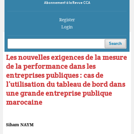
Abonnement à la Revue CCA
Register
Login
Home
/
Archives
/
Vol. 5 No. 2 (2021)
/
Articles
Search
Les nouvelles exigences de la mesure
de la performance dans les
entreprises publiques : cas de
l’utilisation du tableau de bord dans
une grande entreprise publique
marocaine
Siham NAYM