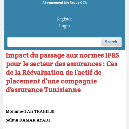
Abonnement à la Revue CCA
Register
Login
Home
/
Archives
/
Vol. 5 No. 3 (2021)
/
Articles
Search
Impact du passage aux normes IFRS
pour le secteur des assurances : Cas
de la Réévaluation de l’actif de
placement d’une compagnie
d’assurance Tunisienne
Mohamed Ali TRABELSI
Salma DAMAK AYADI