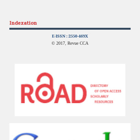
Indexation
E-ISSN :
2550-469X
© 2017, Revue CCA