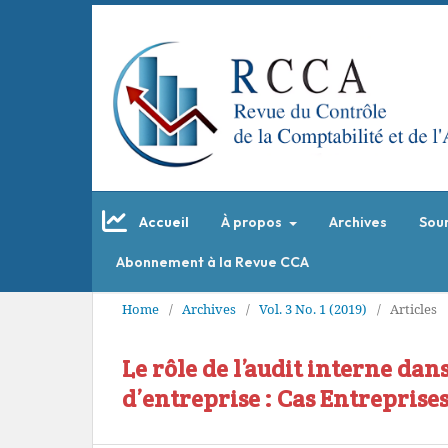
Accueil
À propos
Archives
Sou
Abonnement à la Revue CCA
Home
/
Archives
/
Vol. 3 No. 1 (2019)
/
Articles
Le rôle de l’audit interne da
d’entreprise : Cas Entreprise