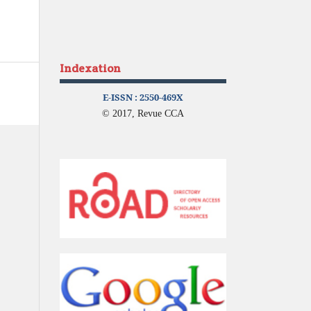
Indexation
E-ISSN :
2550-469X
© 2017, Revue CCA