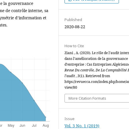
 de la gouvernance
ème de contrôle interne, sa
symétrie d’information et
Published
tes.
2020-08-22
How to Cite
Ziani , A. (2020). Le rôle de l’audit inte
dans l’amélioration de la gouvernance
d’entreprise : Cas Entreprises Algérienn
Revue Du contrôle, De La Comptabilité 
l’audit
,
3
(1). Retrieved from
https://revuecca.com/index.php/home/ar
view/80
More Citation Formats
Issue
Vol. 3 No. 1 (2019)