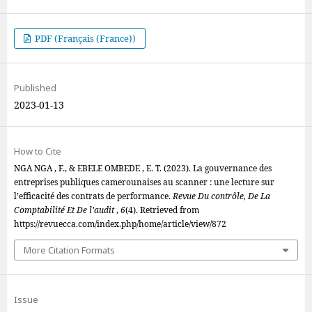
PDF (Français (France))
Published
2023-01-13
How to Cite
NGA NGA , F., & EBELE OMBEDE , E. T. (2023). La gouvernance des
entreprises publiques camerounaises au scanner : une lecture sur
l’efficacité des contrats de performance.
Revue Du contrôle, De La
Comptabilité Et De l’audit
,
6
(4). Retrieved from
https://revuecca.com/index.php/home/article/view/872
More Citation Formats
Issue